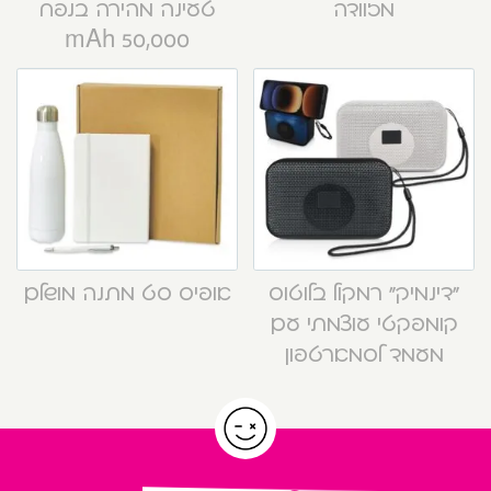
מזוודה
טעינה מהירה בנפח
50,000 mAh
“דינמיק” רמקול בלוטוס
אופיס סט מתנה מושלם
קומפקטי עוצמתי עם
מעמד לסמארטפון