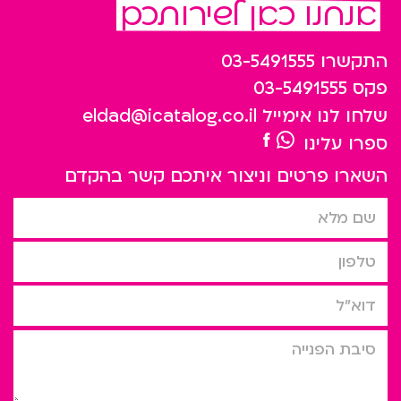
אנחנו כאן לשירותכם
התקשרו
03-5491555
פקס
03-5491555
שלחו לנו אימייל
eldad@icatalog.co.il
ספרו עלינו
השארו פרטים וניצור איתכם קשר בהקדם
שם מלא
טלפון
דוא”ל
סיבת הפניה