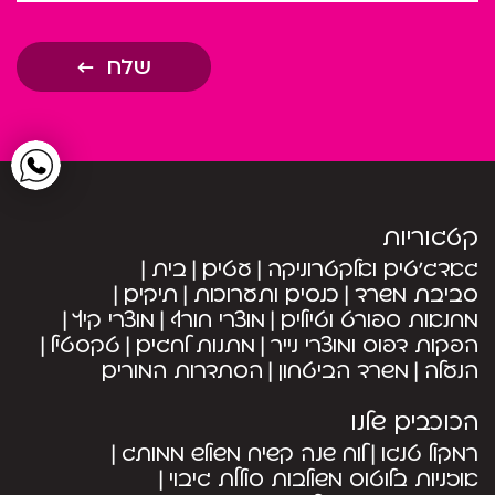
שלח
קטגוריות
גאדג’טים ואלקטרוניקה
עטים
בית
סביבת משרד
כנסים ותערוכות
תיקים
מחנאות ספורט וטיולים
מוצרי חורף
מוצרי קיץ
הפקות דפוס ומוצרי נייר
מתנות לחגים
טקסטיל
הנעלה
משרד הביטחון
הסתדרות המורים
הכוכבים שלנו
רמקול טנגו
לוח שנה קשיח משולש ממותג
אוזניות בלוטוס משולבות סוללת גיבוי