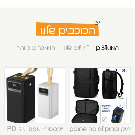
הכוכבים שלנו
המומלצים
לחיילים שלנו
הנימכרים ביותר
תיק ואקום לטיסה שחוסך
“קסטור” מטען נייד PD