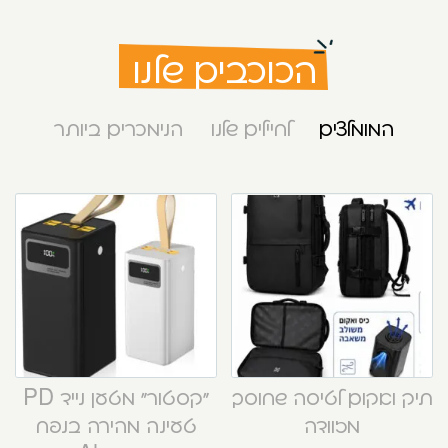
הכוכבים שלנו
המומלצים
לחיילים שלנו
הנימכרים ביותר
תיק ואקום לטיסה שחוסך
“קסטור” מטען נייד PD
מזוודה
טעינה מהירה בנפח