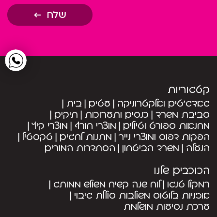
שלח
קטגוריות
גאדג’טים ואלקטרוניקה
עטים
בית
סביבת משרד
כנסים ותערוכות
תיקים
מחנאות ספורט וטיולים
מוצרי חורף
מוצרי קיץ
הפקות דפוס ומוצרי נייר
מתנות לחגים
טקסטיל
הנעלה
משרד הביטחון
הסתדרות המורים
הכוכבים שלנו
רמקול טנגו
לוח שנה קשיח משולש ממותג
אוזניות בלוטוס משולבות סוללת גיבוי
ערכת נסיעות מושלמת