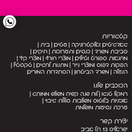
קטגוריות
גאדג’טים ואלקטרוניקה
עטים
בית
סביבת משרד
כנסים ותערוכות
תיקים
מחנאות ספורט וטיולים
מוצרי חורף
מוצרי קיץ
הפקות דפוס ומוצרי נייר
מתנות לחגים
טקסטיל
הנעלה
משרד הביטחון
הסתדרות המורים
הכוכבים שלנו
רמקול טנגו
לוח שנה קשיח משולש ממותג
אוזניות בלוטוס משולבות סוללת גיבוי
ערכת נסיעות מושלמת
יצירת קשר
ישראליס 13 תל אביב