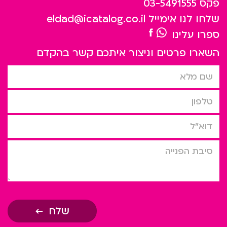
פקס
03-5491555
שלחו לנו אימייל
eldad@icatalog.co.il
ספרו עלינו
השארו פרטים וניצור איתכם קשר בהקדם
שם מלא
טלפון
דוא”ל
סיבת הפניה
שלח