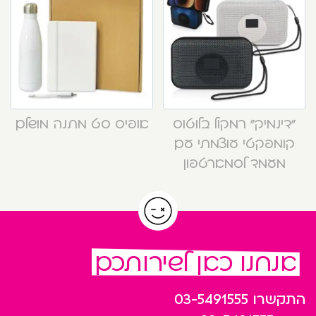
“דינמיק” רמקול בלוטוס
אופיס סט מתנה מושלם
קומפקטי עוצמתי עם
מעמד לסמארטפון
אנחנו כאן לשירותכם
התקשרו
03-5491555