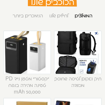
הכוכבים שלנו
המומלצים
לחיילים שלנו
הנימכרים ביותר
תיק ואקום לטיסה שחוסך
“קסטור” מטען נייד PD
מזוודה
טעינה מהירה בנפח
50,000 mAh