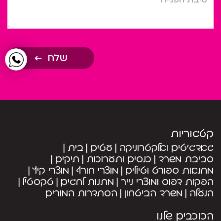
שלח
קטגוריות
גאדג’טים ואלקטרוניקה
עטים
בית
סביבת משרד
כנסים ותערוכות
תיקים
מחנאות ספורט וטיולים
מוצרי חורף
מוצרי קיץ
הפקות דפוס ומוצרי נייר
מתנות לחגים
טקסטיל
הנעלה
משרד הביטחון
הסתדרות המורים
הכוכבים שלנו