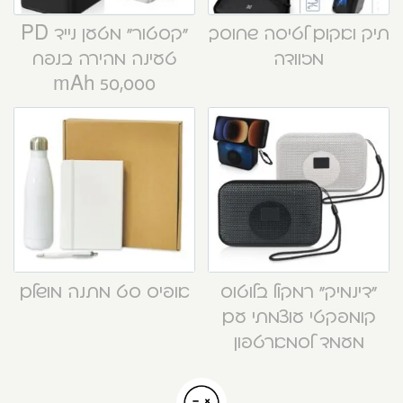
תיק ואקום לטיסה שחוסך
“קסטור” מטען נייד PD
מזוודה
טעינה מהירה בנפח
50,000 mAh
“דינמיק” רמקול בלוטוס
אופיס סט מתנה מושלם
קומפקטי עוצמתי עם
מעמד לסמארטפון