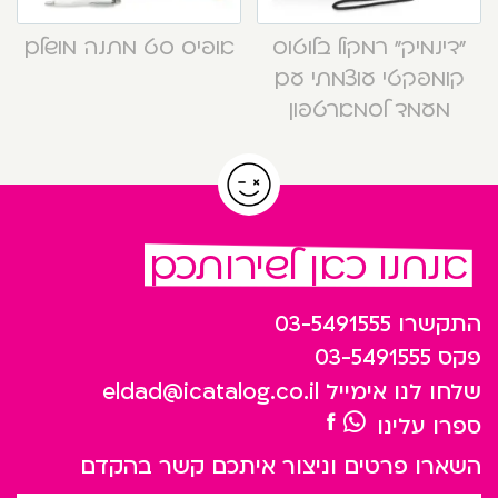
“דינמיק” רמקול בלוטוס
אופיס סט מתנה מושלם
קומפקטי עוצמתי עם
מעמד לסמארטפון
אנחנו כאן לשירותכם
התקשרו
03-5491555
פקס
03-5491555
שלחו לנו אימייל
eldad@icatalog.co.il
ספרו עלינו
השארו פרטים וניצור איתכם קשר בהקדם