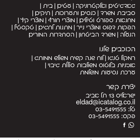
גאדג’טים ואלקטרוניקה
עטים
בית
סביבת משרד
כנסים ותערוכות
תיקים
מחנאות ספורט וטיולים
מוצרי חורף
מוצרי קיץ
הפקות דפוס ומוצרי נייר
מתנות לחגים
טקסטיל
הנעלה
משרד הביטחון
הסתדרות המורים
הכוכבים שלנו
רמקול טנגו
לוח שנה קשיח משולש ממותג
אוזניות בלוטוס משולבות סוללת גיבוי
ערכת נסיעות מושלמת
יצירת קשר
ישראליס 13 תל אביב
eldad@icatalog.co.il
טל:
03-5491555
פקס:
03-5491555