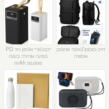
תיק ואקום לטיסה שחוסך
“קסטור” מטען נייד PD
מזוודה
טעינה מהירה בנפח
50,000 mAh