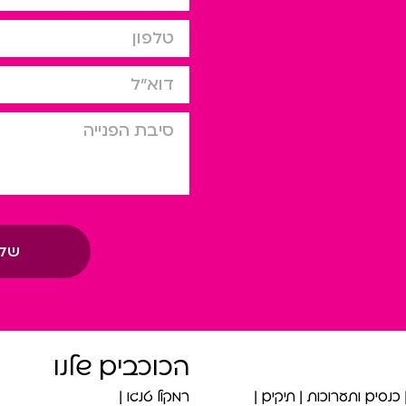
טלפון
דוא”ל
סיבת הפניה
של
הכוכבים שלנו
כנסים ותערוכות
תיקים
רמקול טנגו