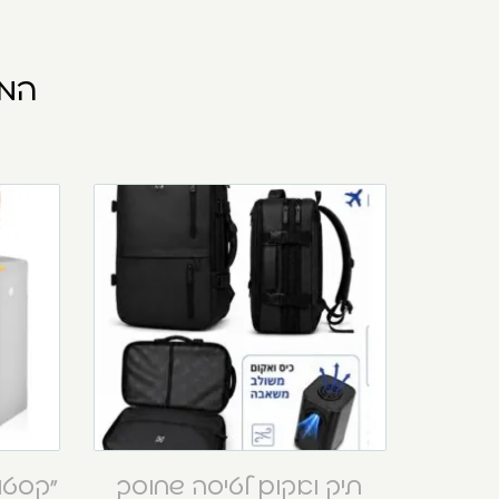
המו
תיק ואקום לטיסה שחוסך