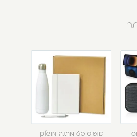
תר
וס
אופיס סט מתנה מושלם