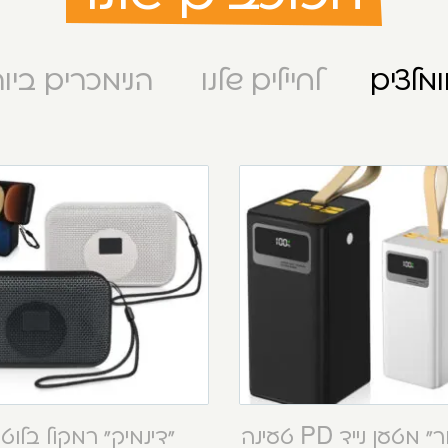
מלצים
לחיילים שלנו
הנימכרים ביו
“קסטור” מטען נייד PD טעינה
“דינמיק” רמקול בלוט