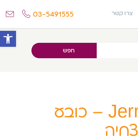
03-5491555
צרו קשר
פתח
חפש
Jerry – כובע
חיה