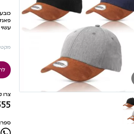
פאנל
עשוי 
מקט: 689
לה
צרו 
555
ספרו 