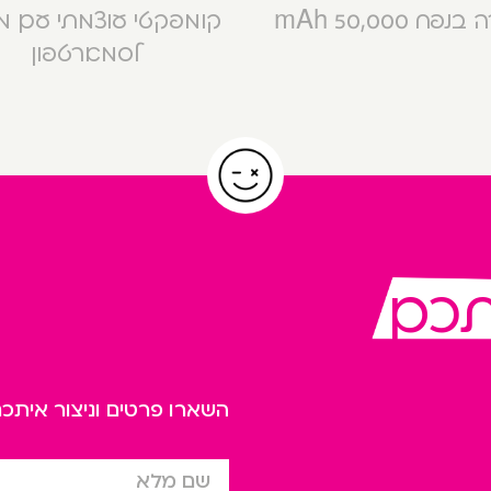
פח 50,000 mAh
קומפקטי עוצמתי עם 
לסמארטפון
תכם
השארו פרטים וניצור אית
שם מלא