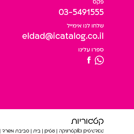
פקס
03-5491555
שלחו לנו אימייל
eldad@icatalog.co.il
ספרו עלינו
קטגוריות
גאדג’טים ואלקטרוניקה
עטים
בית
סביבת משרד