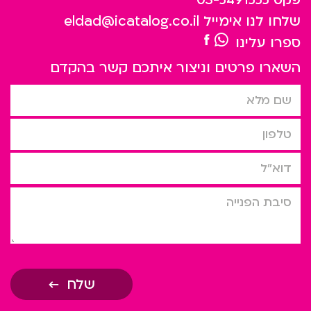
שלחו לנו אימייל
eldad@icatalog.co.il
ספרו עלינו
השארו פרטים וניצור איתכם קשר בהקדם
שם מלא
טלפון
דוא”ל
סיבת הפניה
שלח