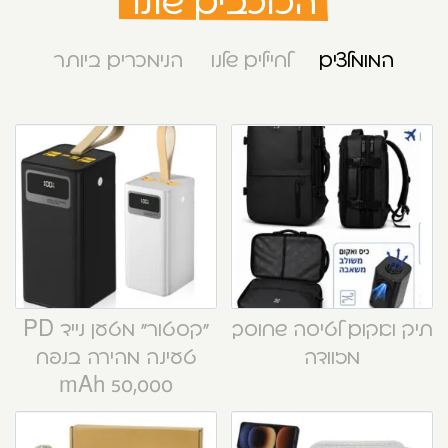
הכוכבים שלנו
המומלצים
לחיילים שלנו
הנימכרים ביותר
תיק ואקום לטיסה שחוסך
“קסטור” מטען נייד PD
מזוודה
טעינה מהירה בנפח
50,000 mAh