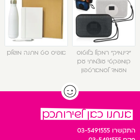
“דינמיק” רמקול בלוטוס
אופיס סט מתנה מושלם
קומפקטי עוצמתי עם
מעמד לסמארטפון
אנחנו כאן לשירותכם
התקשרו
03-5491555
פקס
03-5491555