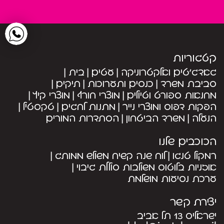
קטגוריות
גאדג’טים ואלקטרוניקה
עטים
בית
סביבת משרד
כנסים ותערוכות
תיקים
מחנאות ספורט וטיולים
מוצרי חורף
מוצרי קיץ
הפקות דפוס ומוצרי נייר
מתנות לחגים
טקסטיל
הנעלה
משרד הביטחון
הסתדרות המורים
הכוכבים שלנו
רמקול טנגו
לוח שנה קשיח משולש ממותג
אוזניות בלוטוס משולבות סוללת גיבוי
ערכת נסיעות מושלמת
יצירת קשר
ישראליס 13 תל אביב