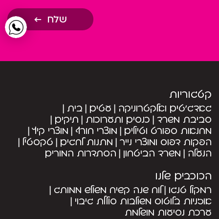
שלח
קטגוריות
גאדג’טים ואלקטרוניקה
עטים
בית
סביבת משרד
כנסים ותערוכות
תיקים
מחנאות ספורט וטיולים
מוצרי חורף
מוצרי קיץ
הפקות דפוס ומוצרי נייר
מתנות לחגים
טקסטיל
הנעלה
משרד הביטחון
הסתדרות המורים
הכוכבים שלנו
רמקול טנגו
לוח שנה קשיח משולש ממותג
אוזניות בלוטוס משולבות סוללת גיבוי
ערכת נסיעות מושלמת