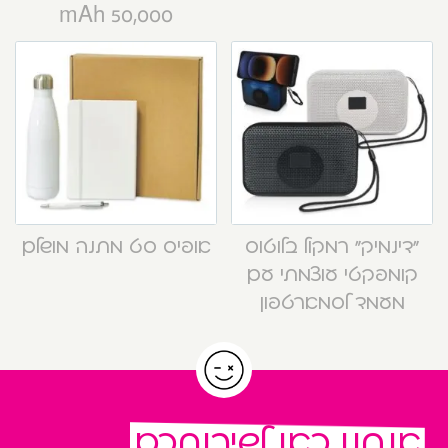
50,000 mAh
“דינמיק” רמקול בלוטוס
אופיס סט מתנה מושלם
קומפקטי עוצמתי עם
מעמד לסמארטפון
אנחנו כאן לשירותכם