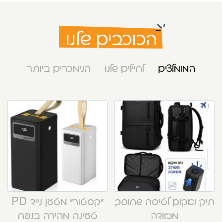
הכוכבים שלנו
המומלצים
לחיילים שלנו
הנימכרים ביותר
תיק ואקום לטיסה שחוסך
“קסטור” מטען נייד PD
מזוודה
טעינה מהירה בנפח