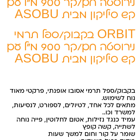
נירוסטה חם/קר 900 מ”ל עם
קש סיליקון מבית ASOBU
ORBIT בקבוק/ספל תרמי
נירוסטה חם/קר 900 מ”ל עם
קש סיליקון מבית ASOBU
בקבוק/ספל תרמי אסובו אופנתי, פרקטי מאוד
נוח לשימוש.
מתאים לכל אחד, לטיולים, לספורט, לנסיעות,
למשרד וכו..
עמיד כנגד נזילות, אטום לחלוטין, פייה נוחה
לשתייה, קשה קופץ
שומר על קור וחום למשך שעות