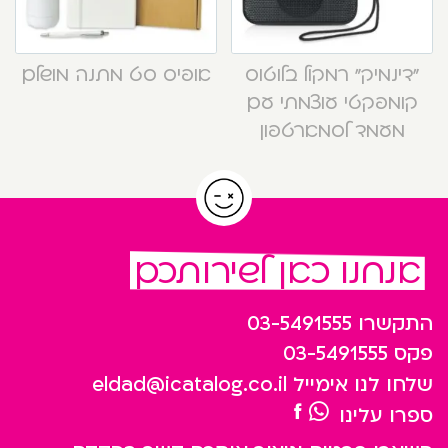
“דינמיק” רמקול בלוטוס
אופיס סט מתנה מושלם
קומפקטי עוצמתי עם
מעמד לסמארטפון
אנחנו כאן לשירותכם
התקשרו
03-5491555
פקס
03-5491555
שלחו לנו אימייל
eldad@icatalog.co.il
ספרו עלינו