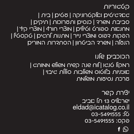
קטגוריות
גאדג’טים ואלקטרוניקה
עטים
בית
סביבת משרד
כנסים ותערוכות
תיקים
מחנאות ספורט וטיולים
מוצרי חורף
מוצרי קיץ
הפקות דפוס ומוצרי נייר
מתנות לחגים
טקסטיל
הנעלה
משרד הביטחון
הסתדרות המורים
הכוכבים שלנו
רמקול טנגו
לוח שנה קשיח משולש ממותג
אוזניות בלוטוס משולבות סוללת גיבוי
ערכת נסיעות מושלמת
יצירת קשר
ישראליס 13 תל אביב
eldad@icatalog.co.il
טל:
03-5491555
פקס:
03-5491555