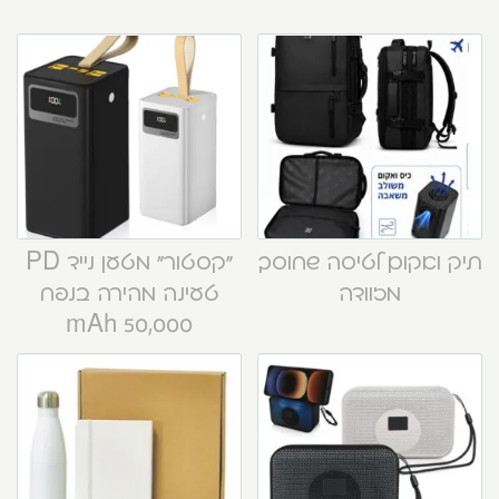
תיק ואקום לטיסה שחוסך
“קסטור” מטען נייד PD
מזוודה
טעינה מהירה בנפח
50,000 mAh